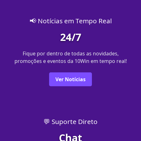
📢 Notícias em Tempo Real
24/7
Fique por dentro de todas as novidades,
promoções e eventos da 10Win em tempo real!
Ver Notícias
💬 Suporte Direto
Chat