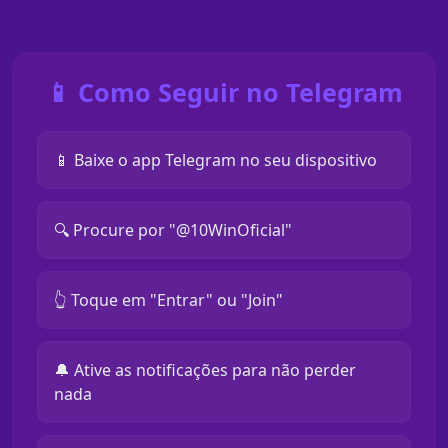
📱 Como Seguir no Telegram
📱 Baixe o app Telegram no seu dispositivo
🔍 Procure por "@10WinOficial"
👆 Toque em "Entrar" ou "Join"
🔔 Ative as notificações para não perder
nada