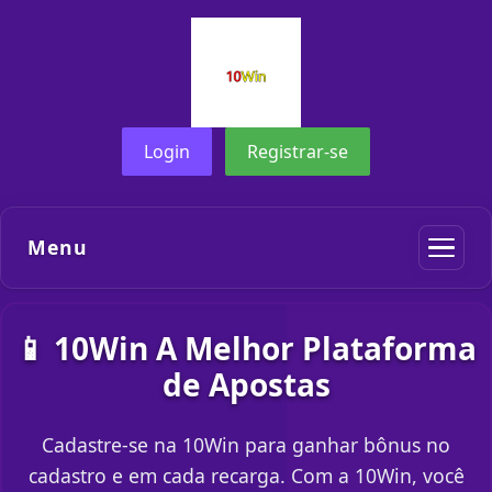
Login
Registrar-se
Menu
📱 10Win A Melhor Plataforma
de Apostas
Cadastre-se na 10Win para ganhar bônus no
cadastro e em cada recarga. Com a 10Win, você