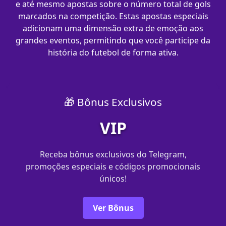
e até mesmo apostas sobre o número total de gols
marcados na competição. Estas apostas especiais
adicionam uma dimensão extra de emoção aos
grandes eventos, permitindo que você participe da
história do futebol de forma ativa.
🎁 Bônus Exclusivos
VIP
Receba bônus exclusivos do Telegram,
promoções especiais e códigos promocionais
únicos!
Ver Bônus