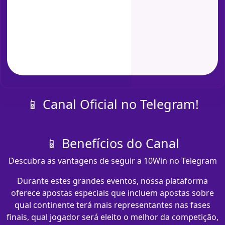
📱 Canal Oficial no Telegram!
📱 Benefícios do Canal
Descubra as vantagens de seguir a 10Win no Telegram
Durante estes grandes eventos, nossa plataforma
oferece apostas especiais que incluem apostas sobre
qual continente terá mais representantes nas fases
finais, qual jogador será eleito o melhor da competição,