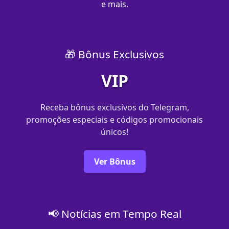
e mais.
🎁 Bônus Exclusivos
VIP
Receba bônus exclusivos do Telegram,
promoções especiais e códigos promocionais
únicos!
Ver Bônus
📢 Notícias em Tempo Real