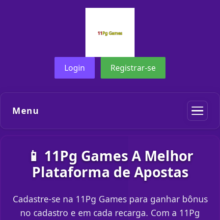
Login
Registrar-se
Menu
📱 11Pg Games A Melhor
Plataforma de Apostas
Cadastre-se na 11Pg Games para ganhar bônus
no cadastro e em cada recarga. Com a 11Pg