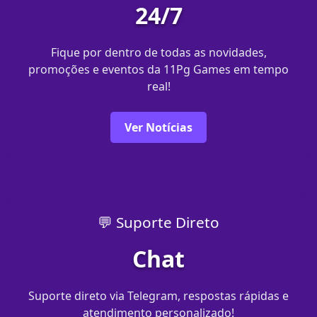
24/7
Fique por dentro de todas as novidades,
promoções e eventos da 11Pg Games em tempo
real!
Ver Notícias
💬 Suporte Direto
Chat
Suporte direto via Telegram, respostas rápidas e
atendimento personalizado!