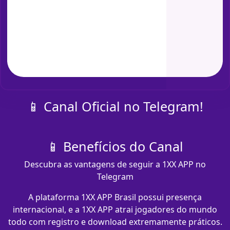
📱 Canal Oficial no Telegram!
📱 Benefícios do Canal
Descubra as vantagens de seguir a 1XX APP no
Telegram
A plataforma 1XX APP Brasil possui presença
internacional, e a 1XX APP atrai jogadores do mundo
todo com registro e download extremamente práticos.