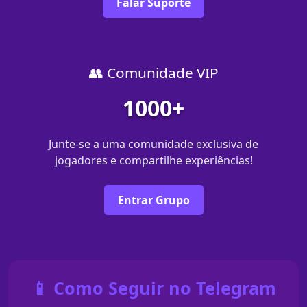
Falar Suporte
👥 Comunidade VIP
1000+
Junte-se a uma comunidade exclusiva de
jogadores e compartilhe experiências!
Entrar Grupo
📱 Como Seguir no Telegram