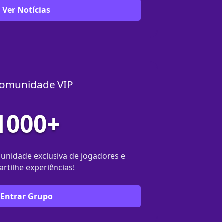
Ver Notícias
Comunidade VIP
1000+
unidade exclusiva de jogadores e
rtilhe experiências!
Entrar Grupo