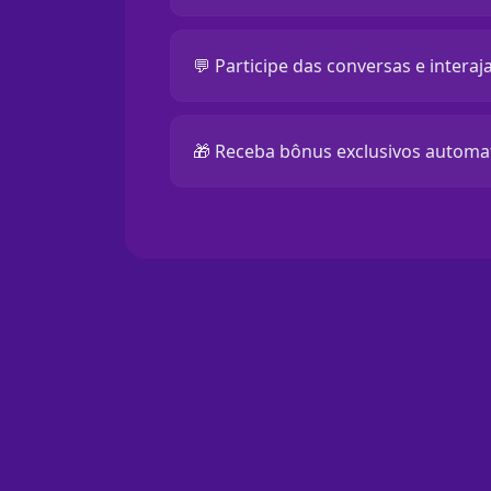
💬 Participe das conversas e interaj
🎁 Receba bônus exclusivos autom