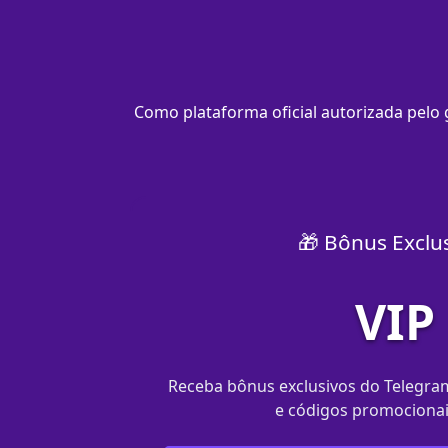
Como plataforma oficial autorizada pelo g
🎁 Bônus Exclu
VIP
Receba bônus exclusivos do Telegra
e códigos promocionai