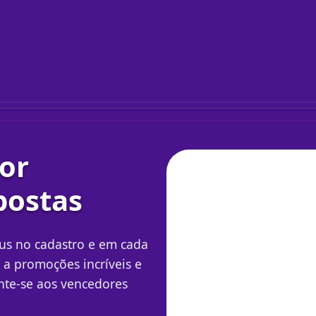
or
postas
us no cadastro e em cada
 a promoções incríveis e
unte-se aos vencedores