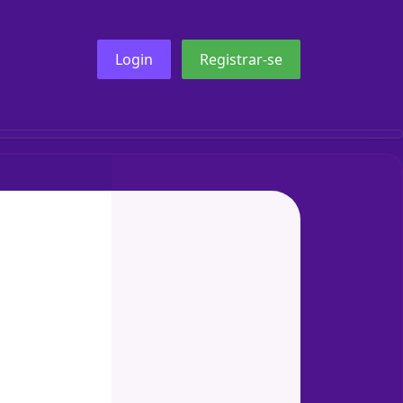
Login
Registrar-se