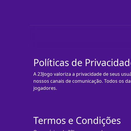
Políticas de Privacida
A 23Jogo valoriza a privacidade de seus us
nossos canais de comunicação. Todos os dad
jogadores.
Termos e Condições