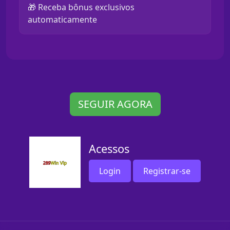
🎁 Receba bônus exclusivos
automaticamente
SEGUIR AGORA
Acessos
Login
Registrar-se