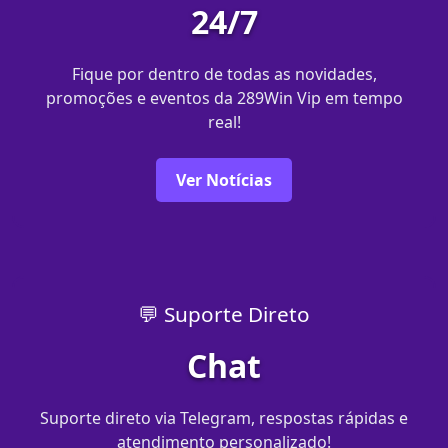
24/7
Fique por dentro de todas as novidades,
promoções e eventos da 289Win Vip em tempo
real!
Ver Notícias
💬 Suporte Direto
Chat
Suporte direto via Telegram, respostas rápidas e
atendimento personalizado!