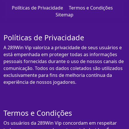
Políticas de Privacidade
Termos e Condições
Sitemap
Políticas de Privacidade
A 289Win Vip valoriza a privacidade de seus usuários e
está empenhada em proteger todas as informações
pessoais fornecidas durante o uso de nossos canais de
comunicação. Todos os dados coletados são utilizados
exclusivamente para fins de melhoria contínua da
experiência de nossos jogadores.
Termos e Condições
Os usuários da 289Win Vip concordam em respeitar