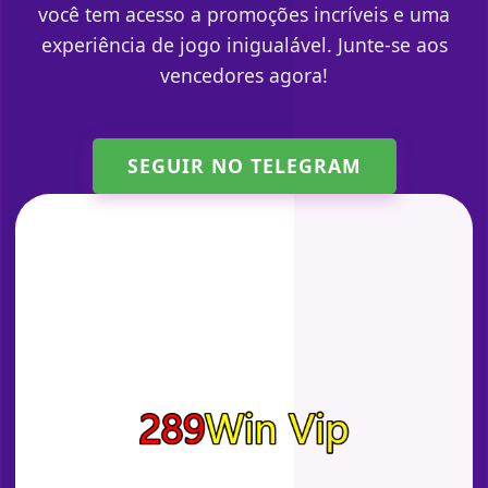
você tem acesso a promoções incríveis e uma
experiência de jogo inigualável. Junte-se aos
vencedores agora!
SEGUIR NO TELEGRAM