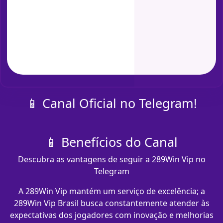
📱 Canal Oficial no Telegram!
📱 Benefícios do Canal
Descubra as vantagens de seguir a 289Win Vip no
Telegram
A 289Win Vip mantém um serviço de excelência; a
289Win Vip Brasil busca constantemente atender às
expectativas dos jogadores com inovação e melhorias