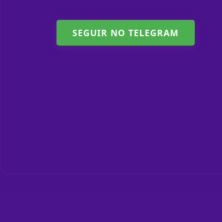
SEGUIR NO TELEGRAM