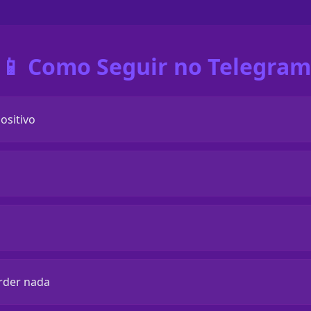
📱 Como Seguir no Telegram
ositivo
erder nada