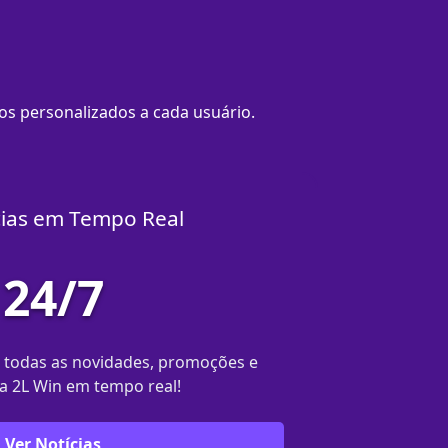
ços personalizados a cada usuário.
cias em Tempo Real
24/7
e todas as novidades, promoções e
a 2L Win em tempo real!
Ver Notícias