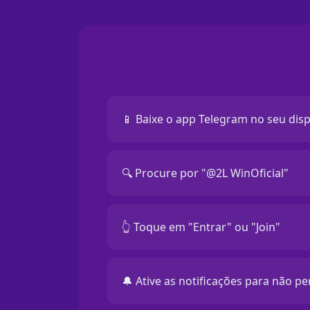
📱 Baixe o app Telegram no seu disp
🔍 Procure por "@2L WinOficial"
👆 Toque em "Entrar" ou "Join"
🔔 Ative as notificações para não p