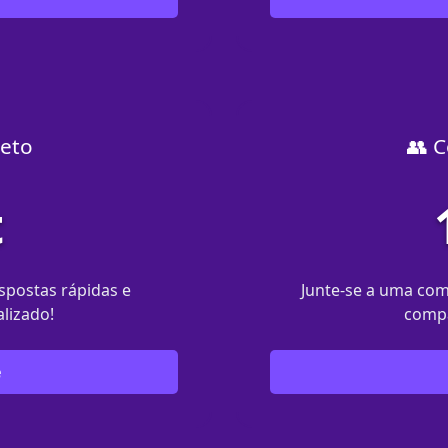
reto
👥 
t
espostas rápidas e
Junte-se a uma com
lizado!
compa
e