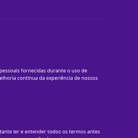
pessoais fornecidas durante o uso de
elhoria contínua da experiência de nossos
tante ler e entender todos os termos antes