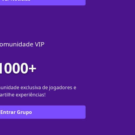
Comunidade VIP
1000+
unidade exclusiva de jogadores e
rtilhe experiências!
Entrar Grupo