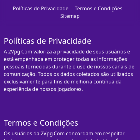
Políticas de Privacidade
Termos e Condições
Sitemap
Políticas de Privacidade
A 2Vpg.Com valoriza a privacidade de seus usuários e
está empenhada em proteger todas as informações
pessoais fornecidas durante o uso de nossos canais de
comunicação. Todos os dados coletados são utilizados
exclusivamente para fins de melhoria contínua da
experiência de nossos jogadores.
Termos e Condições
Os usuários da 2Vpg.Com concordam em respeitar