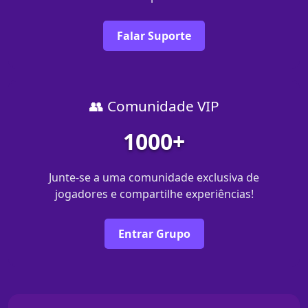
Falar Suporte
👥 Comunidade VIP
1000+
Junte-se a uma comunidade exclusiva de
jogadores e compartilhe experiências!
Entrar Grupo