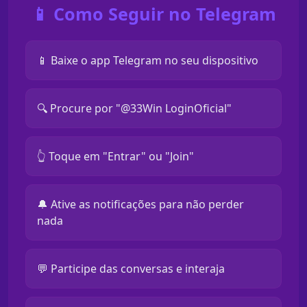
📱 Como Seguir no Telegram
📱 Baixe o app Telegram no seu dispositivo
🔍 Procure por "@33Win LoginOficial"
👆 Toque em "Entrar" ou "Join"
🔔 Ative as notificações para não perder
nada
💬 Participe das conversas e interaja