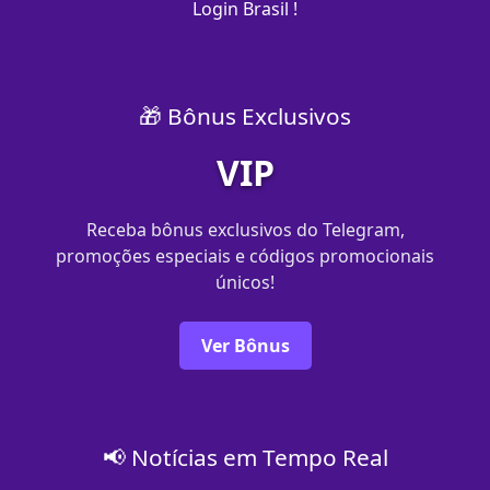
Login Brasil !
🎁 Bônus Exclusivos
VIP
Receba bônus exclusivos do Telegram,
promoções especiais e códigos promocionais
únicos!
Ver Bônus
📢 Notícias em Tempo Real