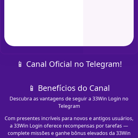
📱 Canal Oficial no Telegram!
📱 Benefícios do Canal
Descubra as vantagens de seguir a 33Win Login no
Telegram
Com presentes incríveis para novos e antigos usuários,
a 33Win Login oferece recompensas por tarefas —
complete missões e ganhe bônus elevados da 33Win