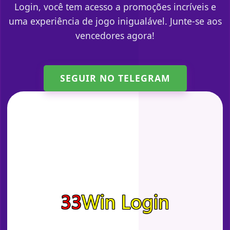
Login, você tem acesso a promoções incríveis e
uma experiência de jogo inigualável. Junte-se aos
vencedores agora!
SEGUIR NO TELEGRAM