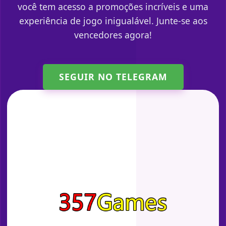
você tem acesso a promoções incríveis e uma
experiência de jogo inigualável. Junte-se aos
vencedores agora!
SEGUIR NO TELEGRAM