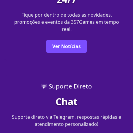
Fique por dentro de todas as novidades,
promoções e eventos da 357Games em tempo
real!
Ver Notícias
💬 Suporte Direto
Chat
Suporte direto via Telegram, respostas rápidas e
atendimento personalizado!