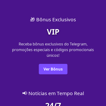
🎁 Bônus Exclusivos
VIP
Receba bônus exclusivos do Telegram,
promoções especiais e códigos promocionais
únicos!
Ver Bônus
📢 Notícias em Tempo Real
24/7