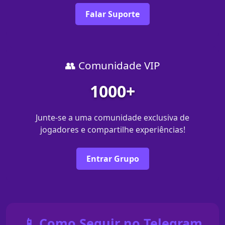
Falar Suporte
👥 Comunidade VIP
1000+
Junte-se a uma comunidade exclusiva de
jogadores e compartilhe experiências!
Entrar Grupo
📱 Como Seguir no Telegram