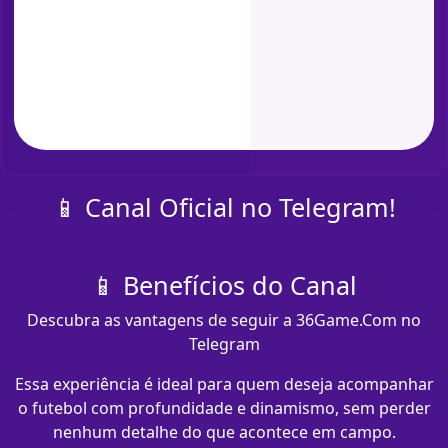
📱 Canal Oficial no Telegram!
📱 Benefícios do Canal
Descubra as vantagens de seguir a 36Game.Com no
Telegram
Essa experiência é ideal para quem deseja acompanhar
o futebol com profundidade e dinamismo, sem perder
nenhum detalhe do que acontece em campo.