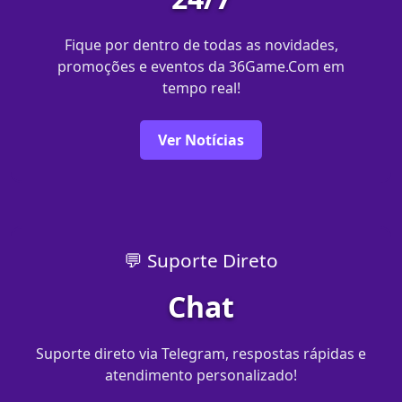
Fique por dentro de todas as novidades,
promoções e eventos da 36Game.Com em
tempo real!
Ver Notícias
💬 Suporte Direto
Chat
Suporte direto via Telegram, respostas rápidas e
atendimento personalizado!