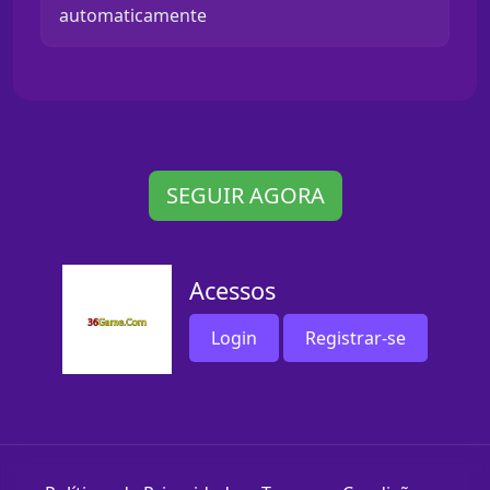
automaticamente
SEGUIR AGORA
Acessos
Login
Registrar-se