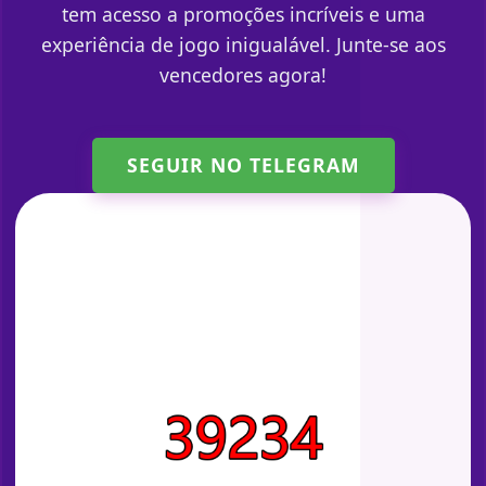
tem acesso a promoções incríveis e uma
experiência de jogo inigualável. Junte-se aos
vencedores agora!
SEGUIR NO TELEGRAM