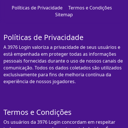
Políticas de Privacidade
Termos e Condições
Sitemap
Políticas de Privacidade
A 3976 Login valoriza a privacidade de seus usuários e
está empenhada em proteger todas as informações
pessoais fornecidas durante o uso de nossos canais de
comunicação. Todos os dados coletados são utilizados
exclusivamente para fins de melhoria contínua da
experiência de nossos jogadores.
Termos e Condições
Os usuários da 3976 Login concordam em respeitar