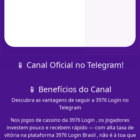
📱 Canal Oficial no Telegram!
📱 Benefícios do Canal
Descubra as vantagens de seguir a 3976 Login no
Telegram
Nos jogos de cassino da 3976 Login , os jogadores
investem pouco e recebem rápido — com alta taxa de
vitória na plataforma 3976 Login Brasil , não é à toa que