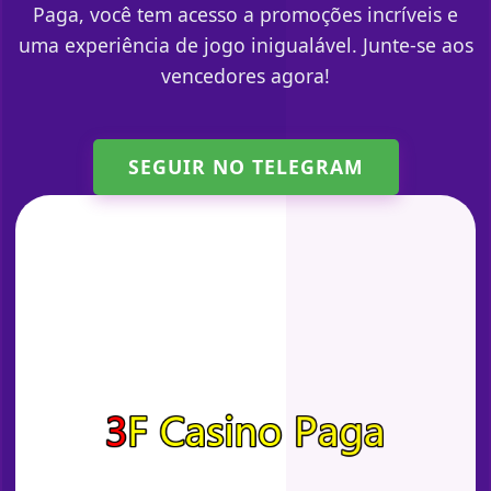
Paga, você tem acesso a promoções incríveis e
uma experiência de jogo inigualável. Junte-se aos
vencedores agora!
SEGUIR NO TELEGRAM