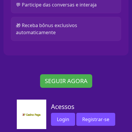
💬 Participe das conversas e interaja
🎁 Receba bônus exclusivos
automaticamente
SEGUIR AGORA
Acessos
Login
Registrar-se