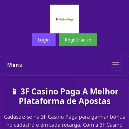
Login
Registrar-se
Menu
📱 3F Casino Paga A Melhor
Plataforma de Apostas
Cadastre-se na 3F Casino Paga para ganhar bônus
no cadastro e em cada recarga. Com a 3F Casino