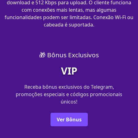
download e 512 Kbps para upload. O cliente funciona
com conexões mais lentas, mas algumas
funcionalidades podem ser limitadas. Conexão Wi-Fi ou
cabeada é suportada.
🎁 Bônus Exclusivos
VIP
Receba bônus exclusivos do Telegram,
promoções especiais e códigos promocionais
únicos!
Ver Bônus