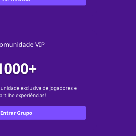
Comunidade VIP
1000+
unidade exclusiva de jogadores e
rtilhe experiências!
Entrar Grupo