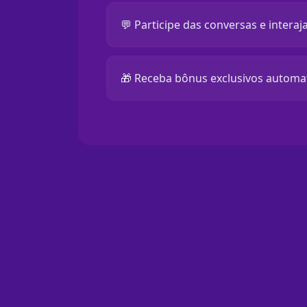
💬 Participe das conversas e interaj
🎁 Receba bônus exclusivos autom