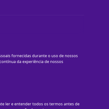
ssoais fornecidas durante o uso de nossos
 contínua da experiência de nossos
te ler e entender todos os termos antes de