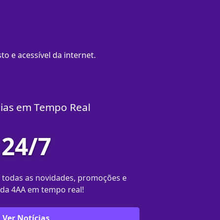
o e acessível da internet.
cias em Tempo Real
24/7
e todas as novidades, promoções e
 da 4AA em tempo real!
Ver Notícias