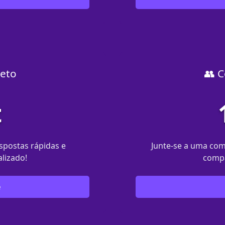
reto
👥 
t
espostas rápidas e
Junte-se a uma com
lizado!
compa
e