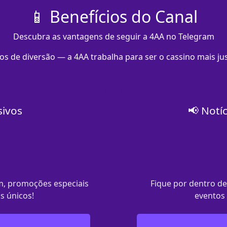
📱 Benefícios do Canal
Descubra as vantagens de seguir a 4AA no Telegram
os de diversão — a 4AA trabalha para ser o cassino mais just
sivos
📢 Notí
m, promoções especiais
Fique por dentro d
s únicos!
eventos