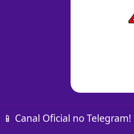
📱 Canal Oficial no Telegram!