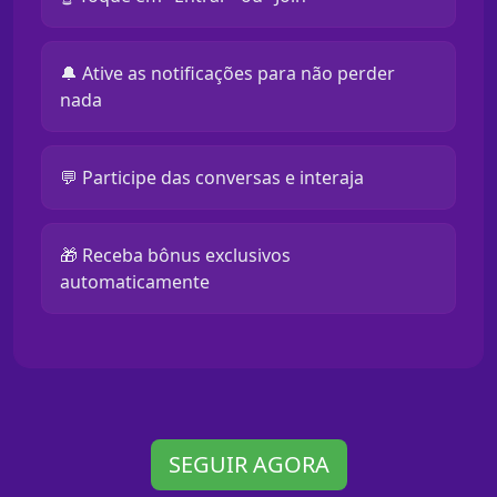
🔔 Ative as notificações para não perder
nada
💬 Participe das conversas e interaja
🎁 Receba bônus exclusivos
automaticamente
SEGUIR AGORA