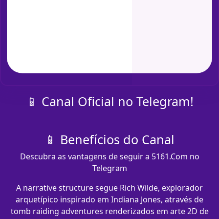
📱 Canal Oficial no Telegram!
📱 Benefícios do Canal
Descubra as vantagens de seguir a 5161.Com no
Telegram
A narrative structure segue Rich Wilde, explorador
arquetípico inspirado em Indiana Jones, através de
tomb raiding adventures renderizados em arte 2D de