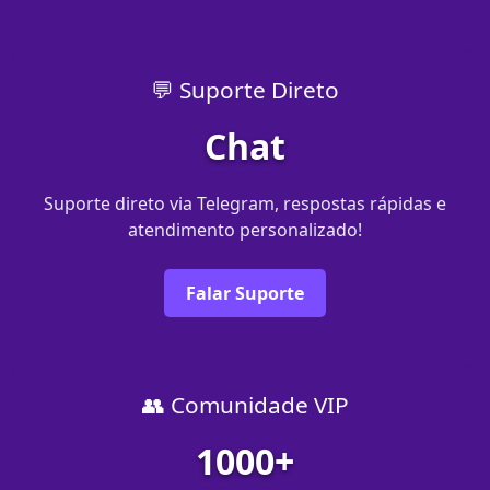
💬 Suporte Direto
Chat
Suporte direto via Telegram, respostas rápidas e
atendimento personalizado!
Falar Suporte
👥 Comunidade VIP
1000+