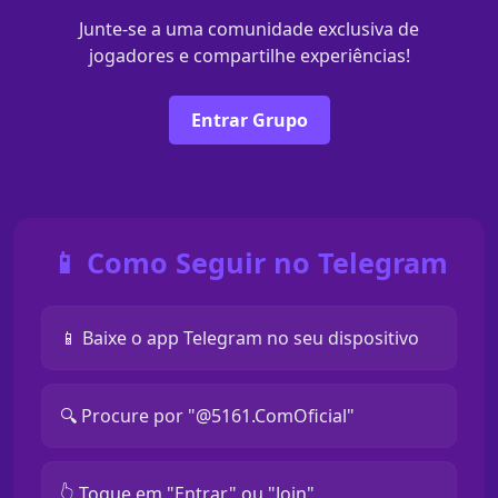
Junte-se a uma comunidade exclusiva de
jogadores e compartilhe experiências!
Entrar Grupo
📱 Como Seguir no Telegram
📱 Baixe o app Telegram no seu dispositivo
🔍 Procure por "@5161.ComOficial"
👆 Toque em "Entrar" ou "Join"