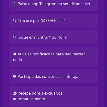
📱 Baixe o app Telegram no seu dispositivo
🔍 Procure por "@53AOficial"
👆 Toque em "Entrar" ou "Join"
🔔 Ative as notificações para não perder
nada
💬 Participe das conversas e interaja
🎁 Receba bônus exclusivos
automaticamente