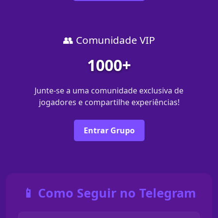
👥 Comunidade VIP
1000+
Junte-se a uma comunidade exclusiva de
jogadores e compartilhe experiências!
Entrar Grupo
📱 Como Seguir no Telegram