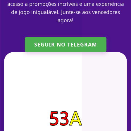
acesso a promoções incríveis e uma experiência
de jogo inigualável. Junte-se aos vencedores
agora!
SEGUIR NO TELEGRAM