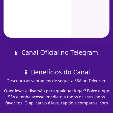
📱 Canal Oficial no Telegram!
📱 Benefícios do Canal
Descubra as vantagens de seguir a 53A no Telegram
Quer levar a diversão para qualquer lugar? Baixe o App
53A e tenha acesso imediato a todos os seus jogos
favoritos. O aplicativo é leve, rápido e compatível com