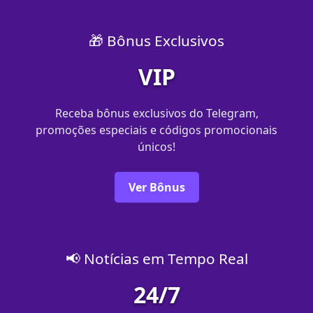
🎁 Bônus Exclusivos
VIP
Receba bônus exclusivos do Telegram,
promoções especiais e códigos promocionais
únicos!
Ver Bônus
📢 Notícias em Tempo Real
24/7