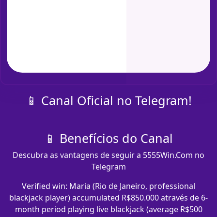
📱 Canal Oficial no Telegram!
📱 Benefícios do Canal
Descubra as vantagens de seguir a 5555Win.Com no
Telegram
Verified win: Maria (Rio de Janeiro, professional
blackjack player) accumulated R$850.000 através de 6-
month period playing live blackjack (average R$500