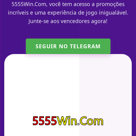
5555Win.Com, você tem acesso a promoções
incríveis e uma experiência de jogo inigualável.
Junte-se aos vencedores agora!
SEGUIR NO TELEGRAM