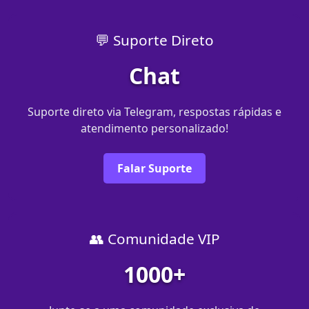
💬 Suporte Direto
Chat
Suporte direto via Telegram, respostas rápidas e
atendimento personalizado!
Falar Suporte
👥 Comunidade VIP
1000+