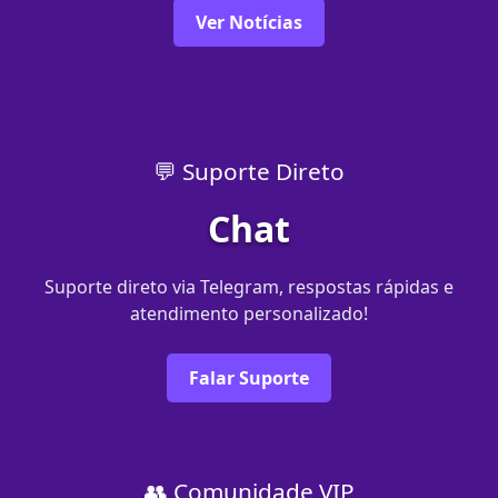
Ver Notícias
💬 Suporte Direto
Chat
Suporte direto via Telegram, respostas rápidas e
atendimento personalizado!
Falar Suporte
👥 Comunidade VIP