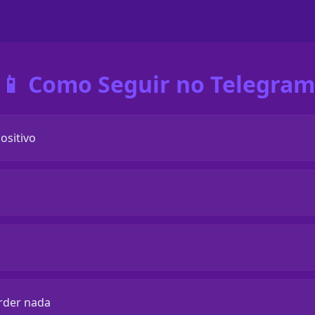
📱 Como Seguir no Telegram
ositivo
erder nada