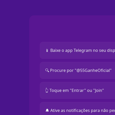
📱 Baixe o app Telegram no seu disp
🔍 Procure por "@55GanheOficial"
👆 Toque em "Entrar" ou "Join"
🔔 Ative as notificações para não p