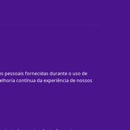
s pessoais fornecidas durante o uso de
elhoria contínua da experiência de nossos