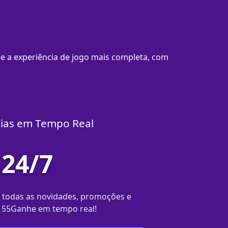
e a experiência de jogo mais completa, com
cias em Tempo Real
24/7
e todas as novidades, promoções e
 55Ganhe em tempo real!