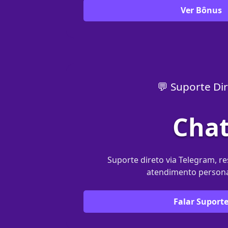
Ver Bônus
💬 Suporte Di
Cha
Suporte direto via Telegram, r
atendimento persona
Falar Suport