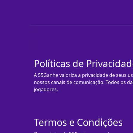
Políticas de Privacida
A 55Ganhe valoriza a privacidade de seus 
nossos canais de comunicação. Todos os dad
jogadores.
Termos e Condições