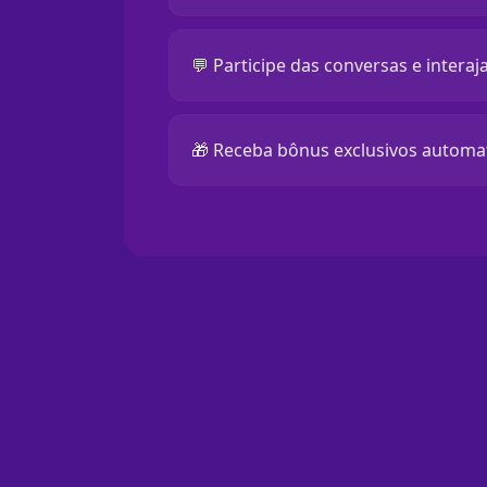
💬 Participe das conversas e interaj
🎁 Receba bônus exclusivos autom