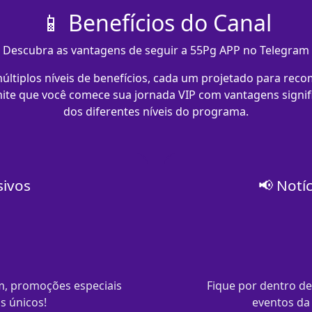
📱 Benefícios do Canal
Descubra as vantagens de seguir a 55Pg APP no Telegram
tiplos níveis de benefícios, cada um projetado para recom
te que você comece sua jornada VIP com vantagens signifi
dos diferentes níveis do programa.
sivos
📢 Notí
m, promoções especiais
Fique por dentro d
s únicos!
eventos da