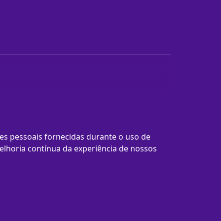
es pessoais fornecidas durante o uso de
elhoria contínua da experiência de nossos