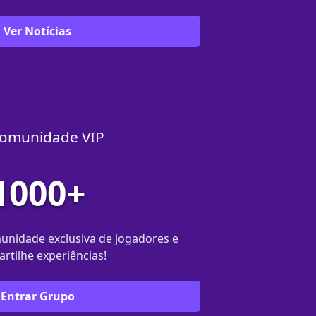
Ver Notícias
Comunidade VIP
1000+
unidade exclusiva de jogadores e
rtilhe experiências!
Entrar Grupo