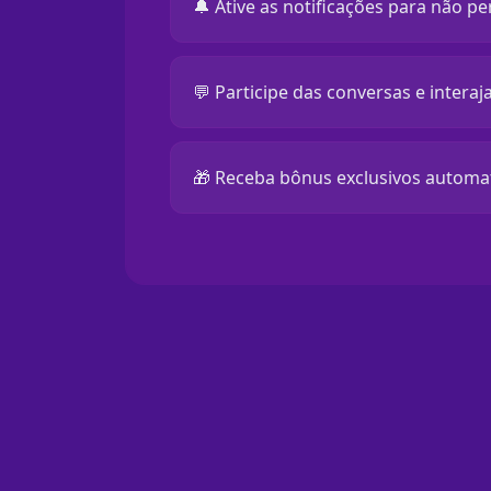
🔔 Ative as notificações para não p
💬 Participe das conversas e interaj
🎁 Receba bônus exclusivos autom