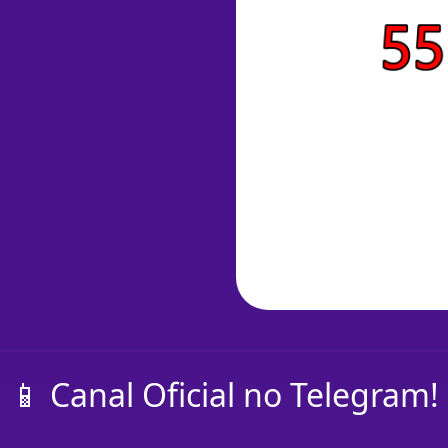
📱 Canal Oficial no Telegram!