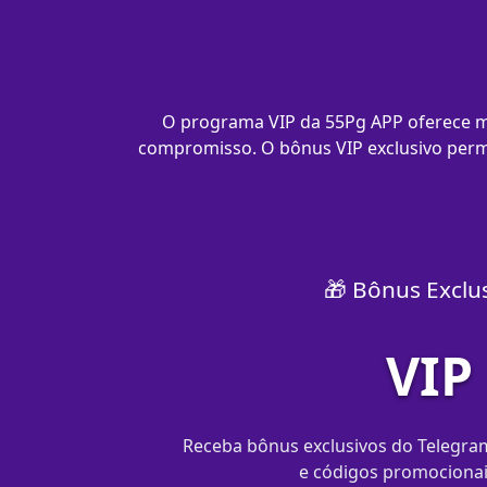
O programa VIP da 55Pg APP oferece múl
compromisso. O bônus VIP exclusivo permi
🎁 Bônus Exclu
VIP
Receba bônus exclusivos do Telegra
e códigos promocionai