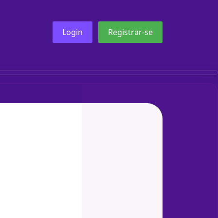
Login
Registrar-se