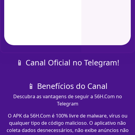
📱 Canal Oficial no Telegram!
📱 Benefícios do Canal
Descubra as vantagens de seguir a 56H.Com no
Telegram
O APK da 56H.Com é 100% livre de malware, vírus ou
qualquer tipo de código malicioso. O aplicativo não
coleta dados desnecessários, não exibe anúncios não