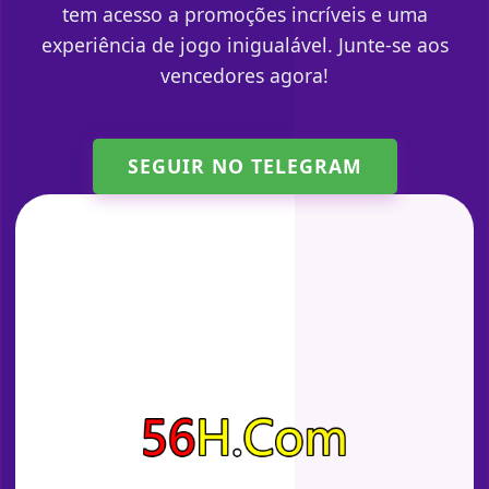
tem acesso a promoções incríveis e uma
experiência de jogo inigualável. Junte-se aos
vencedores agora!
SEGUIR NO TELEGRAM