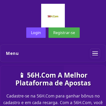
Login
Registrar-se
Menu
📱 56H.Com A Melhor
Plataforma de Apostas
Cadastre-se na 56H.Com para ganhar bônus no
cadastro e em cada recarga. Com a 56H.Com, você