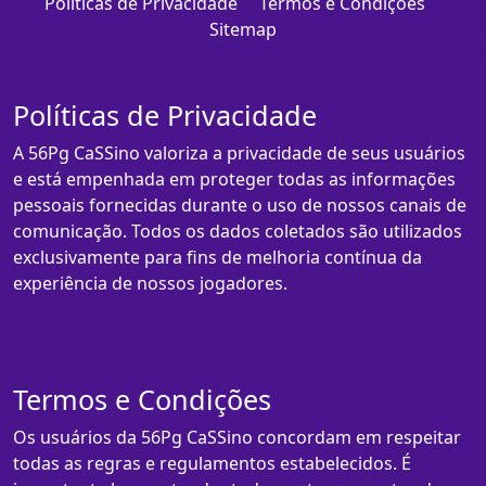
Políticas de Privacidade
Termos e Condições
Sitemap
Políticas de Privacidade
A 56Pg CaSSino valoriza a privacidade de seus usuários
e está empenhada em proteger todas as informações
pessoais fornecidas durante o uso de nossos canais de
comunicação. Todos os dados coletados são utilizados
exclusivamente para fins de melhoria contínua da
experiência de nossos jogadores.
Termos e Condições
Os usuários da 56Pg CaSSino concordam em respeitar
todas as regras e regulamentos estabelecidos. É