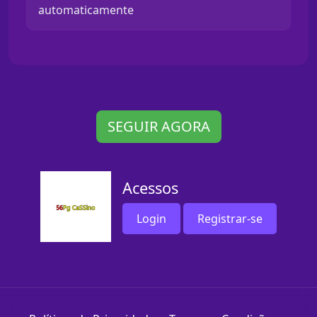
automaticamente
SEGUIR AGORA
Acessos
Login
Registrar-se