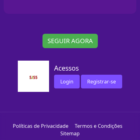
SEGUIR AGORA
Acessos
Login
Registrar-se
Políticas de Privacidade
Termos e Condições
Sitemap