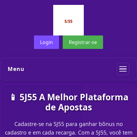
Login
Registrar-se
Menu
📱 5J55 A Melhor Plataforma
de Apostas
Cadastre-se na 5J55 para ganhar bônus no
cadastro e em cada recarga. Com a 5J55, você tem