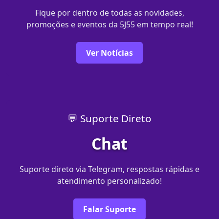
Fique por dentro de todas as novidades,
promoções e eventos da 5J55 em tempo real!
Ver Notícias
💬 Suporte Direto
Chat
Suporte direto via Telegram, respostas rápidas e
atendimento personalizado!
Falar Suporte