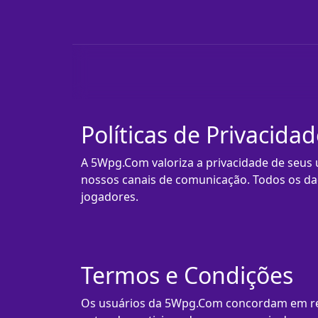
Políticas de Privacida
A 5Wpg.Com valoriza a privacidade de seus
nossos canais de comunicação. Todos os dad
jogadores.
Termos e Condições
Os usuários da 5Wpg.Com concordam em resp