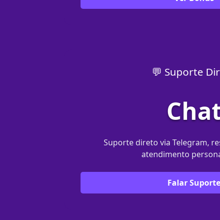
💬 Suporte Di
Cha
Suporte direto via Telegram, r
atendimento persona
Falar Suport