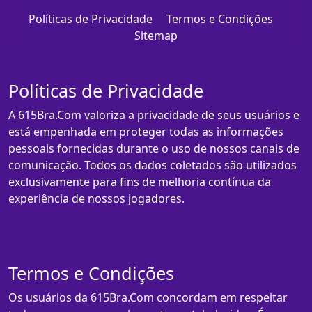
Políticas de Privacidade
Termos e Condições
Sitemap
Políticas de Privacidade
A 615Bra.Com valoriza a privacidade de seus usuários e
está empenhada em proteger todas as informações
pessoais fornecidas durante o uso de nossos canais de
comunicação. Todos os dados coletados são utilizados
exclusivamente para fins de melhoria contínua da
experiência de nossos jogadores.
Termos e Condições
Os usuários da 615Bra.Com concordam em respeitar