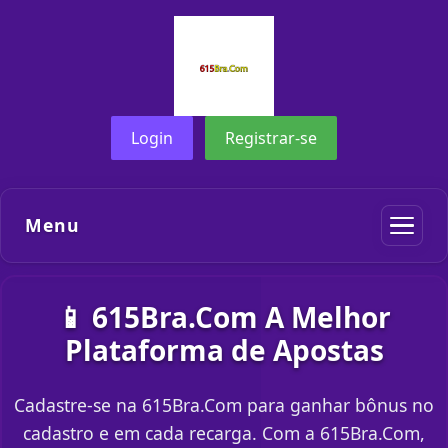
Login
Registrar-se
Menu
📱 615Bra.Com A Melhor
Plataforma de Apostas
Cadastre-se na 615Bra.Com para ganhar bônus no
cadastro e em cada recarga. Com a 615Bra.Com,