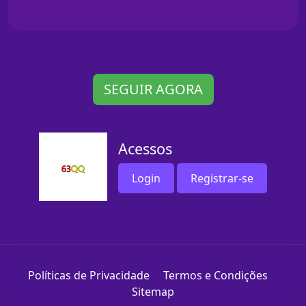
SEGUIR AGORA
Acessos
Login
Registrar-se
Políticas de Privacidade
Termos e Condições
Sitemap