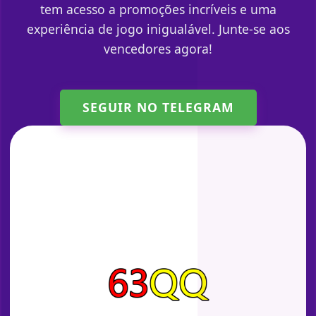
tem acesso a promoções incríveis e uma
experiência de jogo inigualável. Junte-se aos
vencedores agora!
SEGUIR NO TELEGRAM