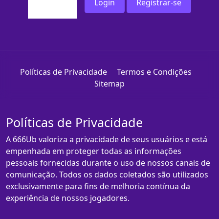
Login
Registrar-se
Políticas de Privacidade
Termos e Condições
Sitemap
Políticas de Privacidade
A 666Ub valoriza a privacidade de seus usuários e está
empenhada em proteger todas as informações
pessoais fornecidas durante o uso de nossos canais de
comunicação. Todos os dados coletados são utilizados
exclusivamente para fins de melhoria contínua da
experiência de nossos jogadores.