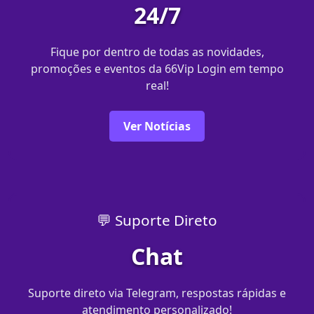
24/7
Fique por dentro de todas as novidades,
promoções e eventos da 66Vip Login em tempo
real!
Ver Notícias
💬 Suporte Direto
Chat
Suporte direto via Telegram, respostas rápidas e
atendimento personalizado!