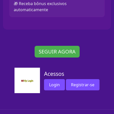
🎁 Receba bônus exclusivos
automaticamente
SEGUIR AGORA
Acessos
Login
Registrar-se