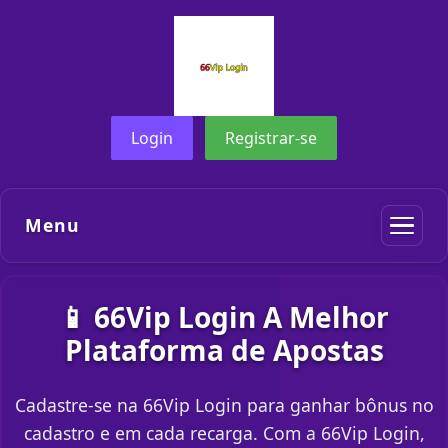
Login
Registrar-se
Menu
📱 66Vip Login A Melhor
Plataforma de Apostas
Cadastre-se na 66Vip Login para ganhar bônus no
cadastro e em cada recarga. Com a 66Vip Login,