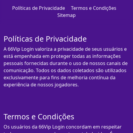
Políticas de Privacidade
Termos e Condições
Sitemap
Políticas de Privacidade
A 66Vip Login valoriza a privacidade de seus usuários e
está empenhada em proteger todas as informações
pessoais fornecidas durante o uso de nossos canais de
comunicação. Todos os dados coletados são utilizados
exclusivamente para fins de melhoria contínua da
experiência de nossos jogadores.
Termos e Condições
Os usuários da 66Vip Login concordam em respeitar