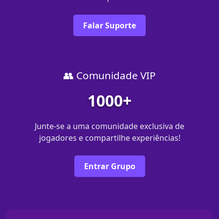
Falar Suporte
👥 Comunidade VIP
1000+
Junte-se a uma comunidade exclusiva de
jogadores e compartilhe experiências!
Entrar Grupo