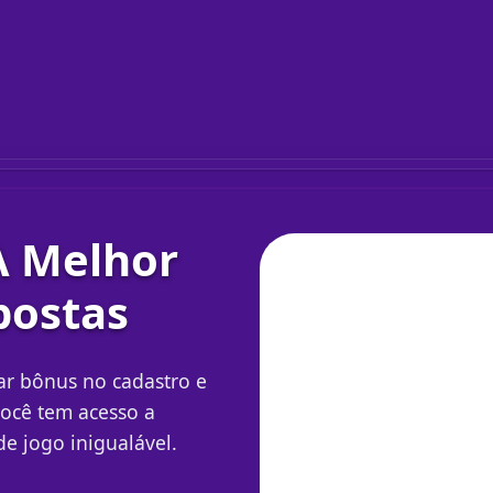
A Melhor
postas
r bônus no cadastro e
ocê tem acesso a
e jogo inigualável.