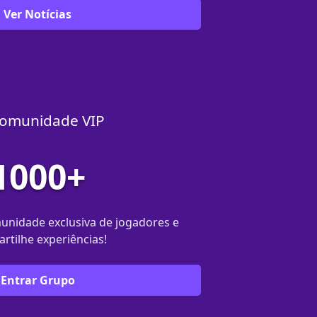
Ver Notícias
Comunidade VIP
1000+
unidade exclusiva de jogadores e
rtilhe experiências!
Entrar Grupo