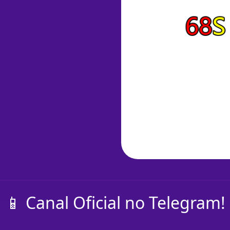
📱 Canal Oficial no Telegram!