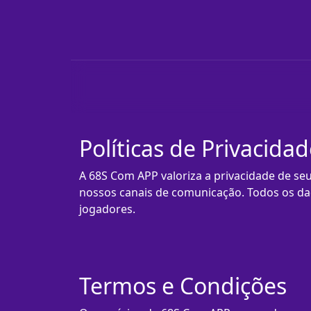
Políticas de Privacida
A 68S Com APP valoriza a privacidade de s
nossos canais de comunicação. Todos os dad
jogadores.
Termos e Condições