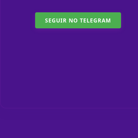
SEGUIR NO TELEGRAM