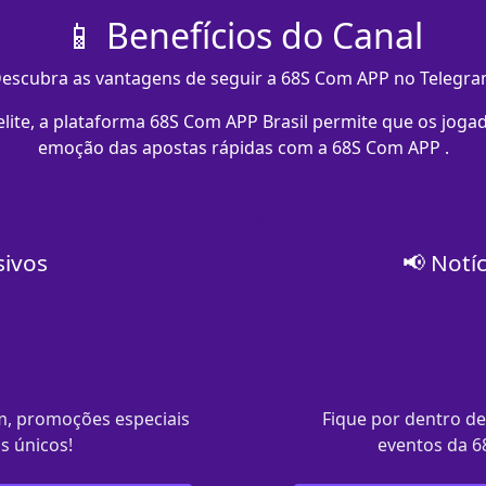
📱 Benefícios do Canal
escubra as vantagens de seguir a 68S Com APP no Telegr
lite, a plataforma 68S Com APP Brasil permite que os jogad
emoção das apostas rápidas com a 68S Com APP .
sivos
📢 Notí
m, promoções especiais
Fique por dentro d
s únicos!
eventos da 6