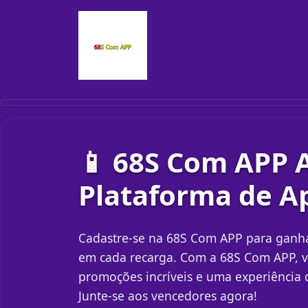
📱 68S Com APP 
Plataforma de A
Cadastre-se na 68S Com APP para ganha
em cada recarga. Com a 68S Com APP, v
promoções incríveis e uma experiência d
Junte-se aos vencedores agora!