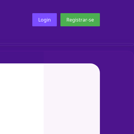
Login
Registrar-se