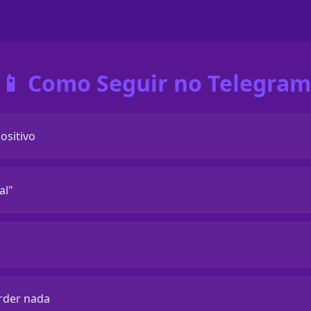
📱 Como Seguir no Telegram
ositivo
al"
erder nada