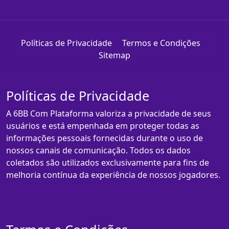
Políticas de Privacidade
Termos e Condições
Sitemap
Políticas de Privacidade
A 6BB Com Plataforma valoriza a privacidade de seus
usuários e está empenhada em proteger todas as
informações pessoais fornecidas durante o uso de
nossos canais de comunicação. Todos os dados
coletados são utilizados exclusivamente para fins de
melhoria contínua da experiência de nossos jogadores.