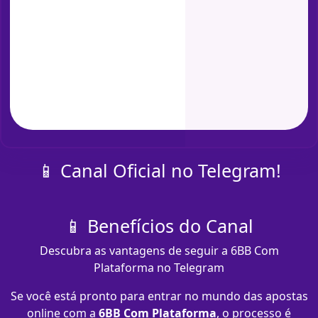
📱 Canal Oficial no Telegram!
📱 Benefícios do Canal
Descubra as vantagens de seguir a 6BB Com
Plataforma no Telegram
Se você está pronto para entrar no mundo das apostas
online com a
6BB Com Plataforma
, o processo é