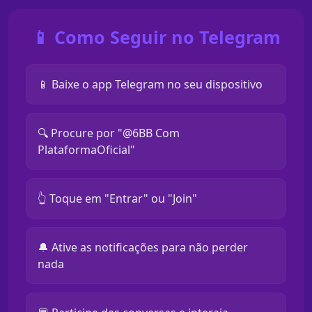
📱 Como Seguir no Telegram
📱 Baixe o app Telegram no seu dispositivo
🔍 Procure por "@6BB Com
PlataformaOficial"
👆 Toque em "Entrar" ou "Join"
🔔 Ative as notificações para não perder
nada