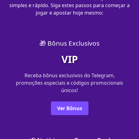
simples e rápido. Siga estes passos para começar a
jogar e apostar hoje mesmo:
🎁 Bônus Exclusivos
VIP
Receba bônus exclusivos do Telegram,
promoções especiais e códigos promocionais
únicos!
Ver Bônus