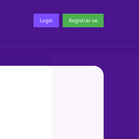
Login
Registrar-se