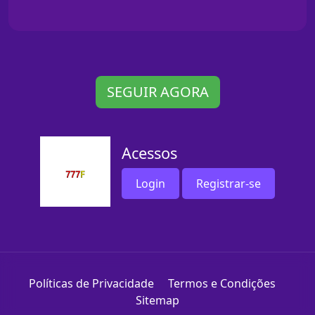
SEGUIR AGORA
Acessos
Login
Registrar-se
Políticas de Privacidade
Termos e Condições
Sitemap