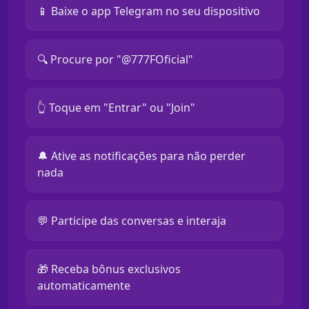
📱 Baixe o app Telegram no seu dispositivo
🔍 Procure por "@777FOficial"
👆 Toque em "Entrar" ou "Join"
🔔 Ative as notificações para não perder
nada
💬 Participe das conversas e interaja
🎁 Receba bônus exclusivos
automaticamente