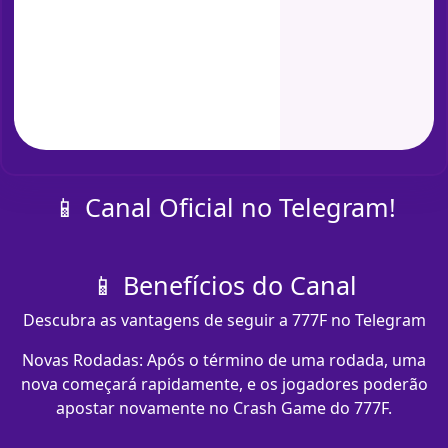
📱 Canal Oficial no Telegram!
📱 Benefícios do Canal
Descubra as vantagens de seguir a 777F no Telegram
Novas Rodadas: Após o término de uma rodada, uma
nova começará rapidamente, e os jogadores poderão
apostar novamente no Crash Game do 777F.