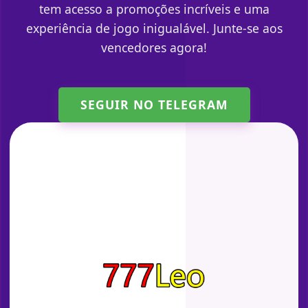
tem acesso a promoções incríveis e uma
experiência de jogo inigualável. Junte-se aos
vencedores agora!
SEGUIR NO TELEGRAM