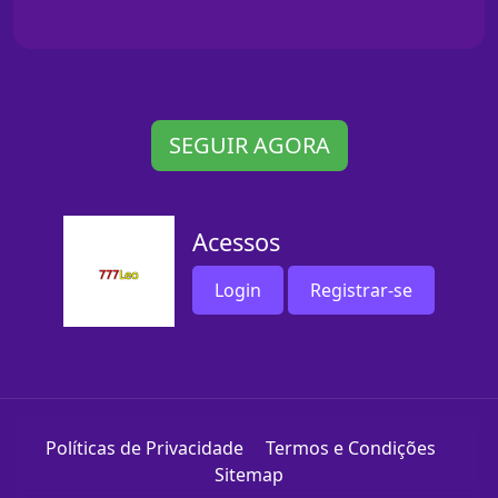
SEGUIR AGORA
Acessos
Login
Registrar-se
Políticas de Privacidade
Termos e Condições
Sitemap