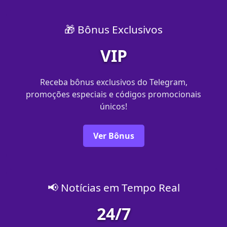
🎁 Bônus Exclusivos
VIP
Receba bônus exclusivos do Telegram,
promoções especiais e códigos promocionais
únicos!
Ver Bônus
📢 Notícias em Tempo Real
24/7