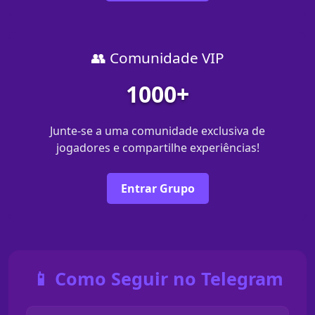
👥 Comunidade VIP
1000+
Junte-se a uma comunidade exclusiva de
jogadores e compartilhe experiências!
Entrar Grupo
📱 Como Seguir no Telegram