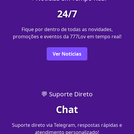
24/7
Fique por dentro de todas as novidades,
promoções e eventos da 777Lov em tempo real!
Ver Notícias
💬 Suporte Direto
Chat
Suporte direto via Telegram, respostas rápidas e
atendimento personalizado!