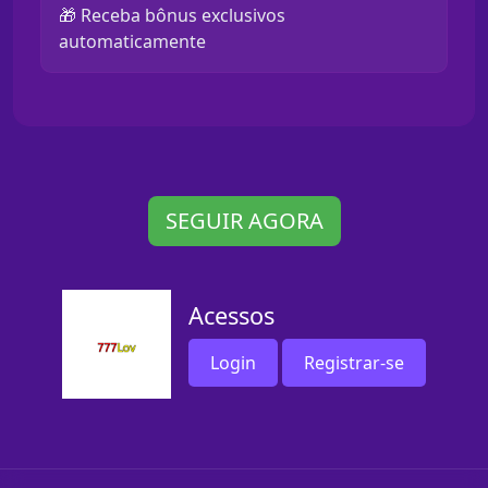
🎁 Receba bônus exclusivos
automaticamente
SEGUIR AGORA
Acessos
Login
Registrar-se