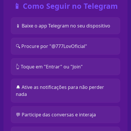
📱 Como Seguir no Telegram
📱 Baixe o app Telegram no seu dispositivo
🔍 Procure por "@777LovOficial"
👆 Toque em "Entrar" ou "Join"
🔔 Ative as notificações para não perder
nada
💬 Participe das conversas e interaja