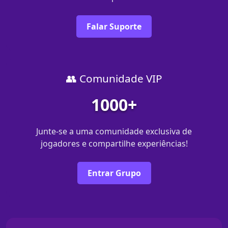
Falar Suporte
👥 Comunidade VIP
1000+
Junte-se a uma comunidade exclusiva de
jogadores e compartilhe experiências!
Entrar Grupo