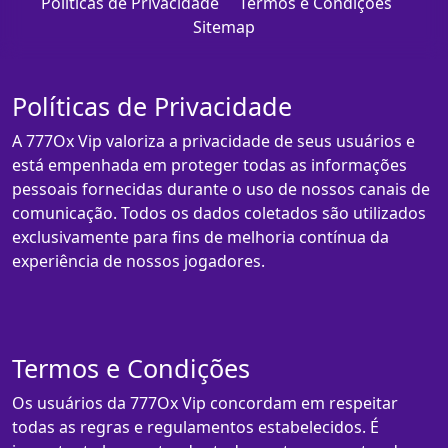
Políticas de Privacidade
Termos e Condições
Sitemap
Políticas de Privacidade
A 777Ox Vip valoriza a privacidade de seus usuários e
está empenhada em proteger todas as informações
pessoais fornecidas durante o uso de nossos canais de
comunicação. Todos os dados coletados são utilizados
exclusivamente para fins de melhoria contínua da
experiência de nossos jogadores.
Termos e Condições
Os usuários da 777Ox Vip concordam em respeitar
todas as regras e regulamentos estabelecidos. É