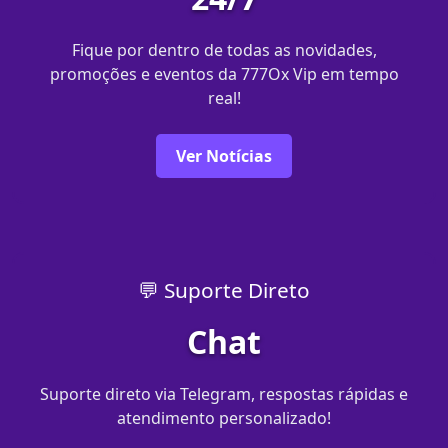
Fique por dentro de todas as novidades,
promoções e eventos da 777Ox Vip em tempo
real!
Ver Notícias
💬 Suporte Direto
Chat
Suporte direto via Telegram, respostas rápidas e
atendimento personalizado!