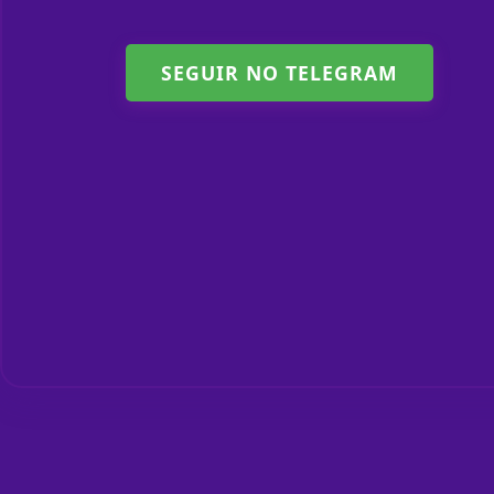
SEGUIR NO TELEGRAM