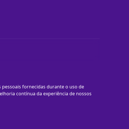
 pessoais fornecidas durante o uso de
elhoria contínua da experiência de nossos