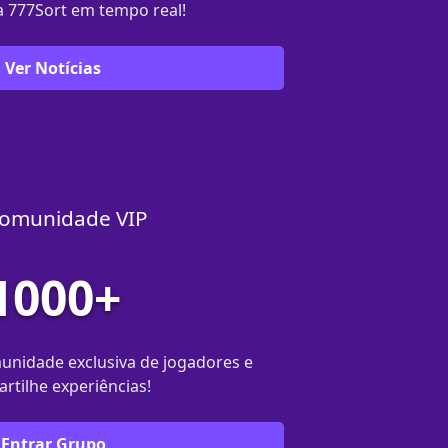
a 777Sort em tempo real!
Ver Notícias
Comunidade VIP
1000+
unidade exclusiva de jogadores e
rtilhe experiências!
Entrar Grupo