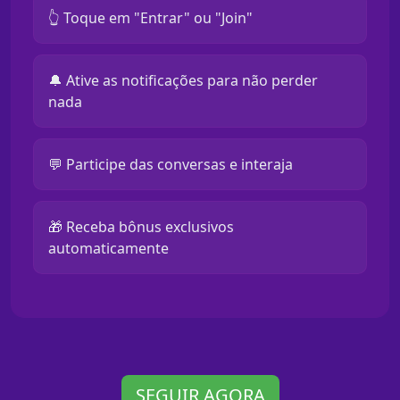
👆 Toque em "Entrar" ou "Join"
🔔 Ative as notificações para não perder
nada
💬 Participe das conversas e interaja
🎁 Receba bônus exclusivos
automaticamente
SEGUIR AGORA