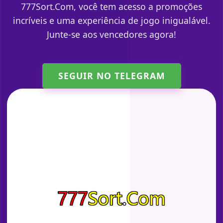
777Sort.Com, você tem acesso a promoções
incríveis e uma experiência de jogo inigualável.
Junte-se aos vencedores agora!
SEGUIR NO TELEGRAM