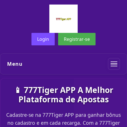
Login
Registrar-se
Menu
📱 777Tiger APP A Melhor
Plataforma de Apostas
Cadastre-se na 777Tiger APP para ganhar bônus
no cadastro e em cada recarga. Com a 777Tiger