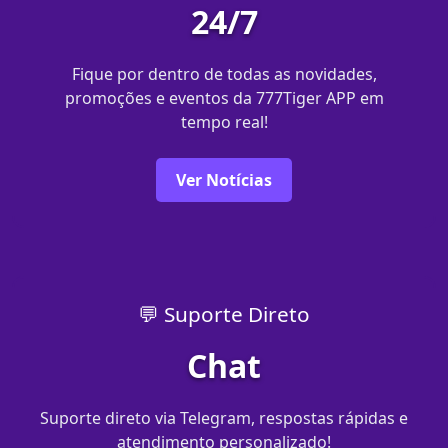
24/7
Fique por dentro de todas as novidades,
promoções e eventos da 777Tiger APP em
tempo real!
Ver Notícias
💬 Suporte Direto
Chat
Suporte direto via Telegram, respostas rápidas e
atendimento personalizado!