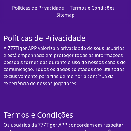
Políticas de Privacidade
Termos e Condições
Sitemap
Políticas de Privacidade
A 777Tiger APP valoriza a privacidade de seus usuários
e está empenhada em proteger todas as informações
pessoais fornecidas durante o uso de nossos canais de
comunicação. Todos os dados coletados são utilizados
exclusivamente para fins de melhoria contínua da
experiência de nossos jogadores.
Termos e Condições
Os usuários da 777Tiger APP concordam em respeitar