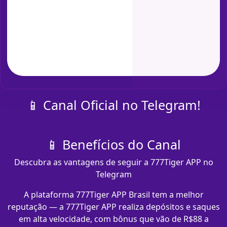
📱 Canal Oficial no Telegram!
📱 Benefícios do Canal
Descubra as vantagens de seguir a 777Tiger APP no
Telegram
A plataforma 777Tiger APP Brasil tem a melhor
reputação — a 777Tiger APP realiza depósitos e saques
em alta velocidade, com bônus que vão de R$88 a