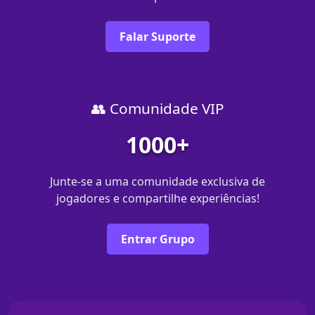
Falar Suporte
👥 Comunidade VIP
1000+
Junte-se a uma comunidade exclusiva de
jogadores e compartilhe experiências!
Entrar Grupo