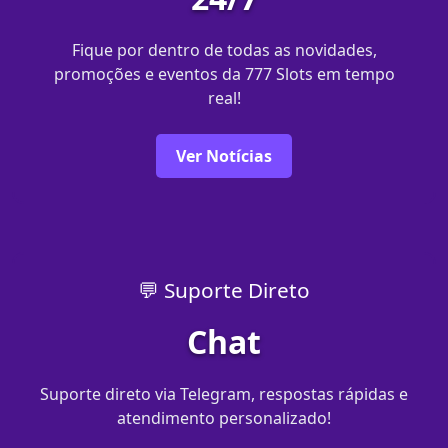
Fique por dentro de todas as novidades,
promoções e eventos da 777 Slots em tempo
real!
Ver Notícias
💬 Suporte Direto
Chat
Suporte direto via Telegram, respostas rápidas e
atendimento personalizado!