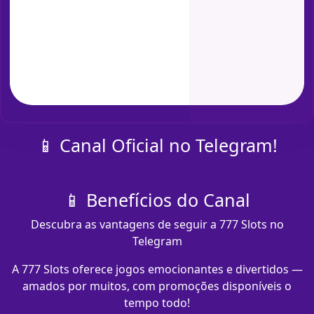
📱 Canal Oficial no Telegram!
📱 Benefícios do Canal
Descubra as vantagens de seguir a 777 Slots no
Telegram
A 777 Slots oferece jogos emocionantes e divertidos —
amados por muitos, com promoções disponíveis o
tempo todo!