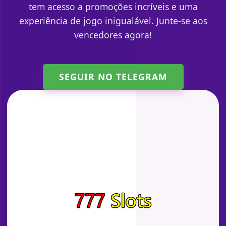
tem acesso a promoções incríveis e uma
experiência de jogo inigualável. Junte-se aos
vencedores agora!
SEGUIR NO TELEGRAM