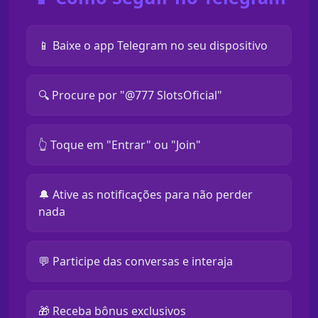
📱 Baixe o app Telegram no seu dispositivo
🔍 Procure por "@777 SlotsOficial"
👆 Toque em "Entrar" ou "Join"
🔔 Ative as notificações para não perder
nada
💬 Participe das conversas e interaja
🎁 Receba bônus exclusivos