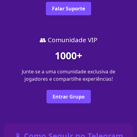
Falar Suporte
👥 Comunidade VIP
1000+
Junte-se a uma comunidade exclusiva de
jogadores e compartilhe experiências!
Entrar Grupo
📱 Como Seguir no Telegram