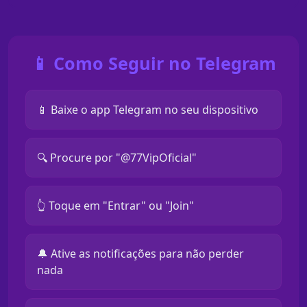
📱 Como Seguir no Telegram
📱 Baixe o app Telegram no seu dispositivo
🔍 Procure por "@77VipOficial"
👆 Toque em "Entrar" ou "Join"
🔔 Ative as notificações para não perder
nada