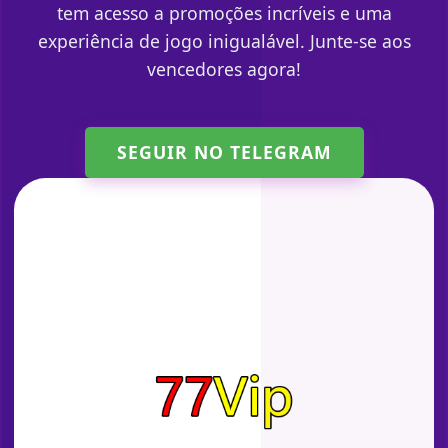
tem acesso a promoções incríveis e uma
experiência de jogo inigualável. Junte-se aos
vencedores agora!
SEGUIR NO TELEGRAM