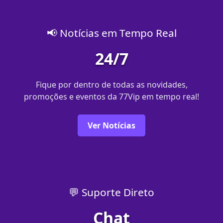
📢 Notícias em Tempo Real
24/7
Fique por dentro de todas as novidades,
promoções e eventos da 77Vip em tempo real!
Ver Notícias
💬 Suporte Direto
Chat