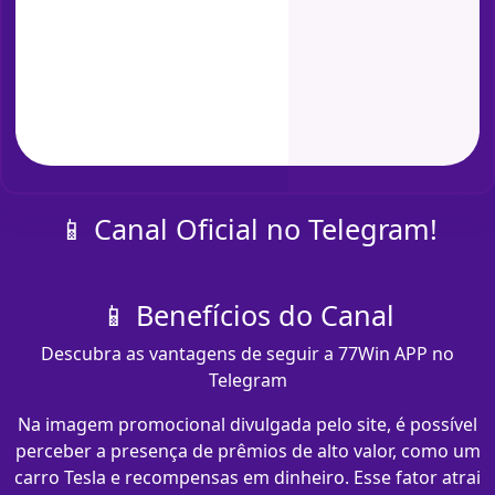
📱 Canal Oficial no Telegram!
📱 Benefícios do Canal
Descubra as vantagens de seguir a 77Win APP no
Telegram
Na imagem promocional divulgada pelo site, é possível
perceber a presença de prêmios de alto valor, como um
carro Tesla e recompensas em dinheiro. Esse fator atrai