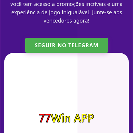
você tem acesso a promoções incríveis e uma
experiência de jogo inigualável. Junte-se aos
vencedores agora!
SEGUIR NO TELEGRAM