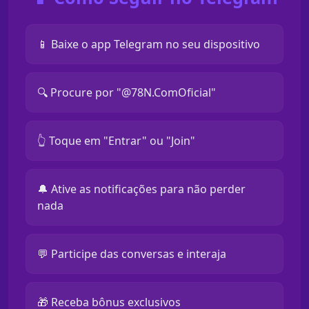
📱 Baixe o app Telegram no seu dispositivo
🔍 Procure por "@78N.ComOficial"
👆 Toque em "Entrar" ou "Join"
🔔 Ative as notificações para não perder
nada
💬 Participe das conversas e interaja
🎁 Receba bônus exclusivos