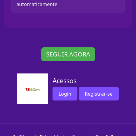
automaticamente
SEGUIR AGORA
Acessos
Login
Registrar-se