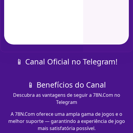
📱 Canal Oficial no Telegram!
📱 Benefícios do Canal
Descubra as vantagens de seguir a 78N.Com no
Telegram
A 78N.Com oferece uma ampla gama de jogos e o
melhor suporte — garantindo a experiência de jogo
mais satisfatória possível.