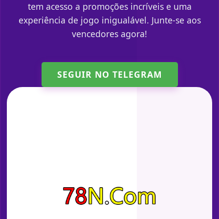
tem acesso a promoções incríveis e uma
experiência de jogo inigualável. Junte-se aos
vencedores agora!
SEGUIR NO TELEGRAM