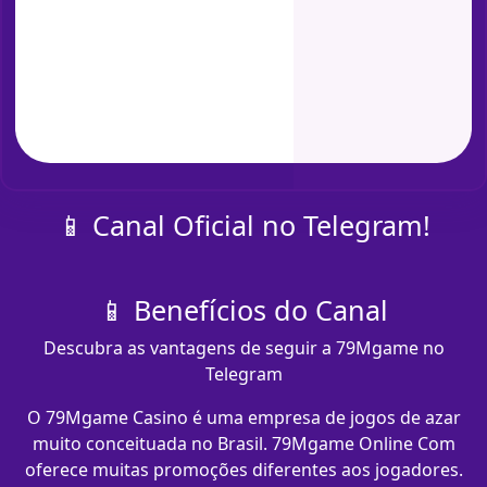
📱 Canal Oficial no Telegram!
📱 Benefícios do Canal
Descubra as vantagens de seguir a 79Mgame no
Telegram
O 79Mgame Casino é uma empresa de jogos de azar
muito conceituada no Brasil. 79Mgame Online Com
oferece muitas promoções diferentes aos jogadores.