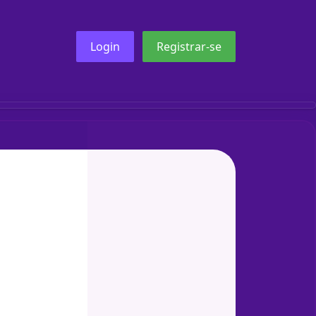
Login
Registrar-se