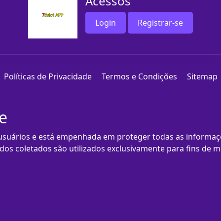
Acessos
Login
Registrar-se
Políticas de Privacidade
Termos e Condições
Sitemap
de
s usuários e está empenhada em proteger todas as informaç
os coletados são utilizados exclusivamente para fins de m