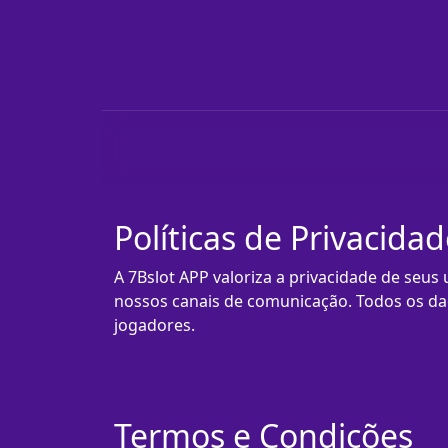
Políticas de Privacida
A 7Bslot APP valoriza a privacidade de seu
nossos canais de comunicação. Todos os dad
jogadores.
Termos e Condições