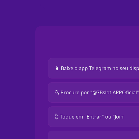
📱 Baixe o app Telegram no seu disp
🔍 Procure por "@7Bslot APPOficial"
👆 Toque em "Entrar" ou "Join"