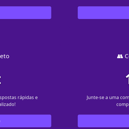
reto
👥 
t
espostas rápidas e
Junte-se a uma com
lizado!
compa
e