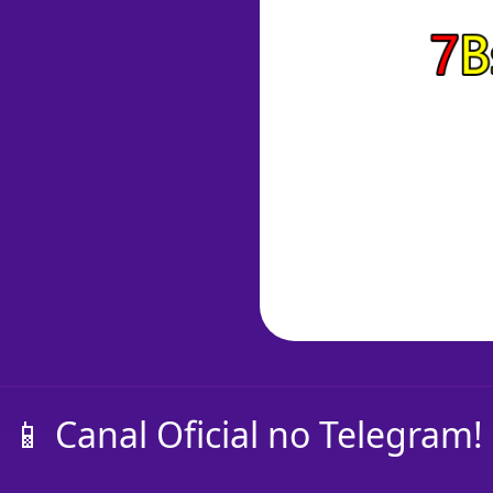
📱 Canal Oficial no Telegram!