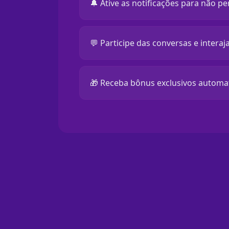
🔔 Ative as notificações para não p
💬 Participe das conversas e interaj
🎁 Receba bônus exclusivos autom