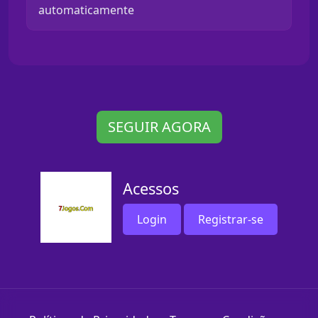
automaticamente
SEGUIR AGORA
Acessos
Login
Registrar-se