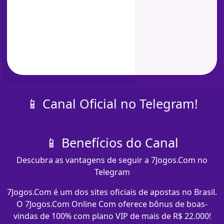
📱 Canal Oficial no Telegram!
📱 Benefícios do Canal
Descubra as vantagens de seguir a 7Jogos.Com no
Telegram
7Jogos.Com é um dos sites oficiais de apostas no Brasil.
O 7Jogos.Com Online Com oferece bônus de boas-
vindas de 100% com plano VIP de mais de R$ 22.000!