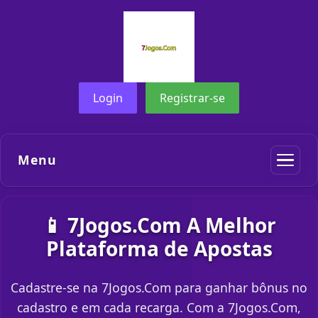
Login
Registrar-se
Menu
📱 7Jogos.Com A Melhor
Plataforma de Apostas
Cadastre-se na 7Jogos.Com para ganhar bônus no
cadastro e em cada recarga. Com a 7Jogos.Com,