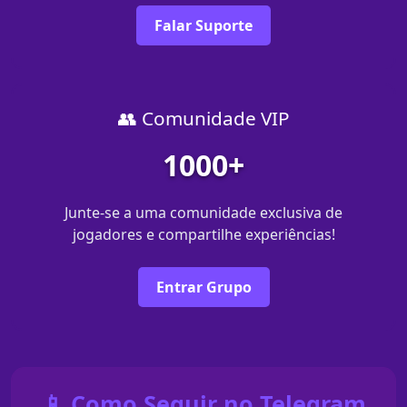
Falar Suporte
👥 Comunidade VIP
1000+
Junte-se a uma comunidade exclusiva de
jogadores e compartilhe experiências!
Entrar Grupo
📱 Como Seguir no Telegram