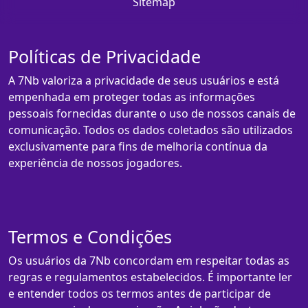
Sitemap
Políticas de Privacidade
A 7Nb valoriza a privacidade de seus usuários e está
empenhada em proteger todas as informações
pessoais fornecidas durante o uso de nossos canais de
comunicação. Todos os dados coletados são utilizados
exclusivamente para fins de melhoria contínua da
experiência de nossos jogadores.
Termos e Condições
Os usuários da 7Nb concordam em respeitar todas as
regras e regulamentos estabelecidos. É importante ler
e entender todos os termos antes de participar de