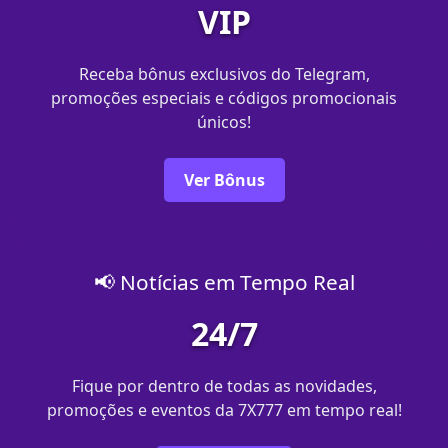
VIP
Receba bônus exclusivos do Telegram,
promoções especiais e códigos promocionais
únicos!
Ver Bônus
📢 Notícias em Tempo Real
24/7
Fique por dentro de todas as novidades,
promoções e eventos da 7X777 em tempo real!