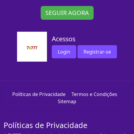
SEGUIR AGORA
Acessos
Login
Registrar-se
Políticas de Privacidade
Termos e Condições
Sitemap
Políticas de Privacidade