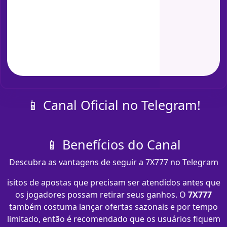
📱 Canal Oficial no Telegram!
📱 Benefícios do Canal
Descubra as vantagens de seguir a 7X777 no Telegram
isitos de apostas que precisam ser atendidos antes que
os jogadores possam retirar seus ganhos. O
7X777
também costuma lançar ofertas sazonais e por tempo
limitado, então é recomendado que os usuários fiquem