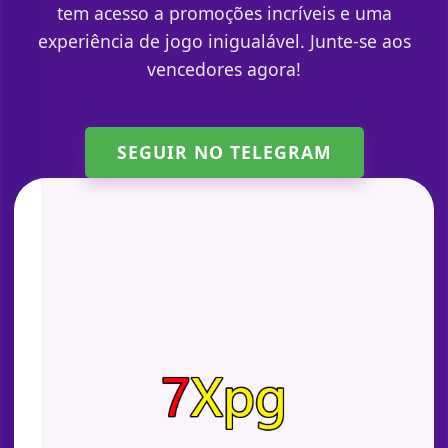
tem acesso a promoções incríveis e uma
experiência de jogo inigualável. Junte-se aos
vencedores agora!
SEGUIR NO TELEGRAM