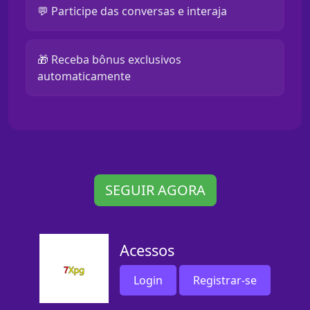
💬 Participe das conversas e interaja
🎁 Receba bônus exclusivos
automaticamente
SEGUIR AGORA
Acessos
Login
Registrar-se