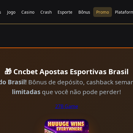
s
Jogo
Casino
Crash
Esporte
Bônus
Promo
Platafor
🎁 Cncbet Apostas Esportivas Brasil
o Brasil!
Bônus de depósito, cashback semana
limitadas
que você não pode perder!
27B Game