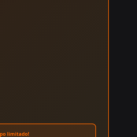
po limitado!