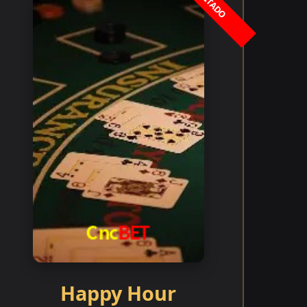
Happy Hour